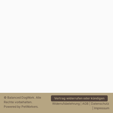
© Balanced DogWork. Alle
Vertrag widerrufen oder kündigen
Rechte vorbehalten.
Widerrufsbelehrung
|
AGB
|
Datenschutz
Powered by
PetWorkers
.
|
Impressum